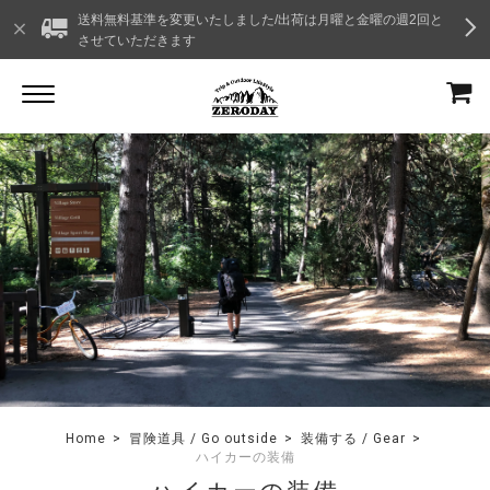
送料無料基準を変更いたしました/出荷は月曜と金曜の週2回と
させていただきます
Home
冒険道具 / Go outside
装備する / Gear
ハイカーの装備