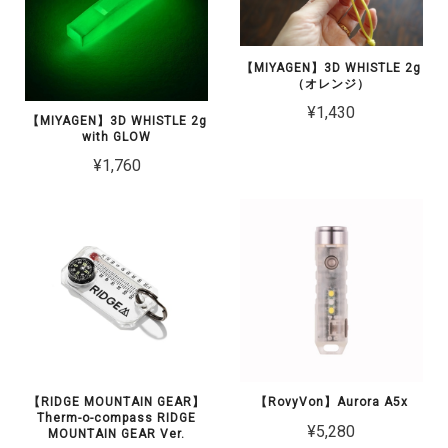
【MIYAGEN】3D WHISTLE 2g
（オレンジ）
¥1,430
【MIYAGEN】3D WHISTLE 2g
with GLOW
¥1,760
【RIDGE MOUNTAIN GEAR】
【RovyVon】Aurora A5x
Therm-o-compass RIDGE
¥5,280
MOUNTAIN GEAR Ver.