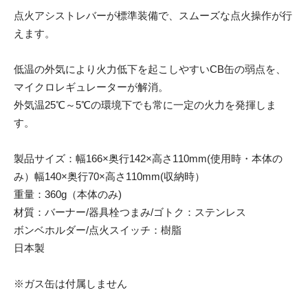
点火アシストレバーが標準装備で、スムーズな点火操作が行
えます。
低温の外気により火力低下を起こしやすいCB缶の弱点を、
マイクロレギュレーターが解消。
外気温25℃～5℃の環境下でも常に一定の火力を発揮しま
す。
製品サイズ：幅166×奥行142×高さ110mm(使用時・本体の
み）幅140×奥行70×高さ110mm(収納時）
重量：360g（本体のみ)
材質：バーナー/器具栓つまみ/ゴトク：ステンレス
ボンベホルダー/点火スイッチ：樹脂
日本製
※ガス缶は付属しません