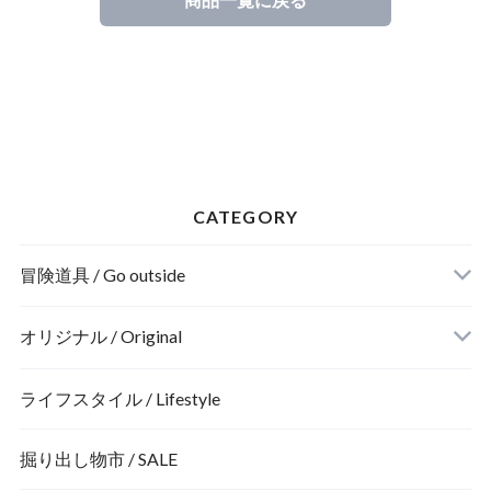
CATEGORY
冒険道具 / Go outside
装備する / Gear
オリジナル / Original
身にまとう / Wear
ZERODAY
ライフスタイル / Lifestyle
掘り出し物市 / SALE
THE THREE SISTERS