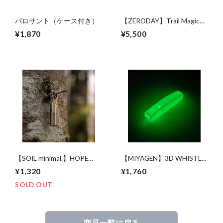
パロサント（ケース付き）
【ZERODAY】Trail Magic
Washer Nylon Cap
¥1,870
¥5,500
【SOIL minimal.】HOPE
【MIYAGEN】3D WHISTLE
Lighter
2g with GLOW
¥1,320
¥1,760
SOLD OUT
商品一覧に戻る