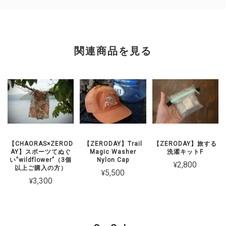
関連商品を見る
【CHAORAS×ZEROD
【ZERODAY】Trail
【ZERODAY】旅する
AY】スポーツてぬぐ
Magic Washer
洗濯キットF
い"wildflower"（3個
Nylon Cap
¥2,800
以上ご購入の方）
¥5,500
¥3,300