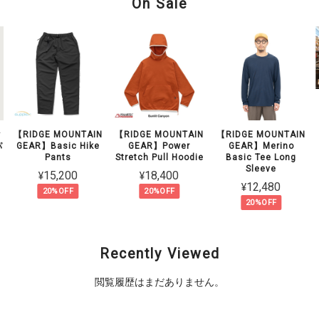
On Sale
ク
【RIDGE MOUNTAIN
【RIDGE MOUNTAIN
【RIDGE MOUNTAIN
パ
GEAR】Basic Hike
GEAR】Power
GEAR】Merino
Pants
Stretch Pull Hoodie
Basic Tee Long
Sleeve
¥15,200
¥18,400
¥12,480
20%OFF
20%OFF
20%OFF
Recently Viewed
閲覧履歴はまだありません。