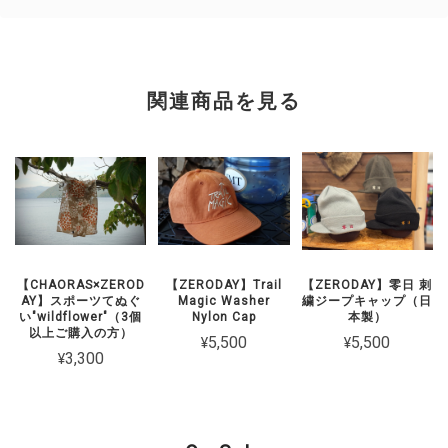
関連商品を見る
【CHAORAS×ZEROD
【ZERODAY】Trail
【ZERODAY】零日 刺
AY】スポーツてぬぐ
Magic Washer
繍ジープキャップ（日
い"wildflower"（3個
Nylon Cap
本製）
以上ご購入の方）
¥5,500
¥5,500
¥3,300