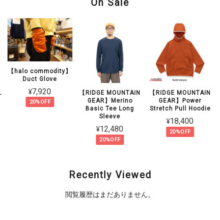
On Sale
【halo commodity】
Duct Glove
¥7,920
L
【RIDGE MOUNTAIN
【RIDGE MOUNTAIN
GEAR】Merino
GEAR】Power
20%OFF
Basic Tee Long
Stretch Pull Hoodie
Sleeve
¥18,400
¥12,480
20%OFF
20%OFF
Recently Viewed
閲覧履歴はまだありません。