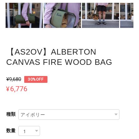
【AS2OV】ALBERTON
CANVAS FIRE WOOD BAG
¥9,680
30%OFF
¥6,776
種類
数量