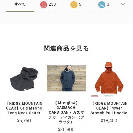
233
5
3
すべて
関連商品を見る
【Afterglow】
【RIDGE MOUNTAIN
【RIDGE MOUNTAIN
GASMACHI
GEAR】Grid Merino
GEAR】Power
CARDIGAN / ガスマ
Long Neck Gaiter
Stretch Pull Hoodie
チカーディガン （ブ
¥5,760
¥18,400
ラック）
¥30,800