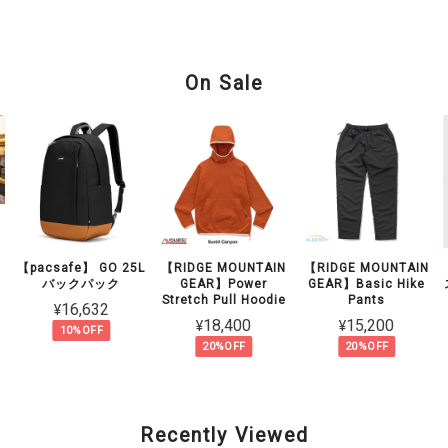
On Sale
】
【pacsafe】 GO 25L
【RIDGE MOUNTAIN
【RIDGE MOUNTAIN
バックパック
GEAR】Power
GEAR】Basic Hike
Stretch Pull Hoodie
Pants
¥16,632
¥18,400
¥15,200
10%OFF
20%OFF
20%OFF
Recently Viewed