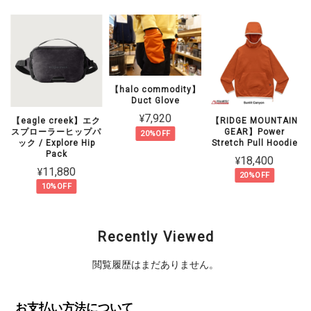
【halo commodity】
Duct Glove
¥7,920
N
【eagle creek】エク
【RIDGE MOUNTAIN
スプローラーヒップパ
GEAR】Power
20%OFF
ック / Explore Hip
Stretch Pull Hoodie
Pack
¥18,400
¥11,880
20%OFF
10%OFF
Recently Viewed
閲覧履歴はまだありません。
お支払い方法について