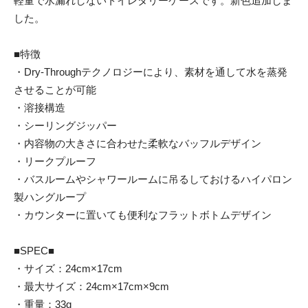
軽量で水漏れしないトイレタリーケースです。新色追加しま
した。
■特徴
・Dry-Throughテクノロジーにより、素材を通して水を蒸発
させることが可能
・溶接構造
・シーリングジッパー
・内容物の大きさに合わせた柔軟なバッフルデザイン
・リークプルーフ
・バスルームやシャワールームに吊るしておけるハイパロン
製ハングループ
・カウンターに置いても便利なフラットボトムデザイン
■SPEC■
・サイズ：24cm×17cm
・最大サイズ：24cm×17cm×9cm
・重量：33g