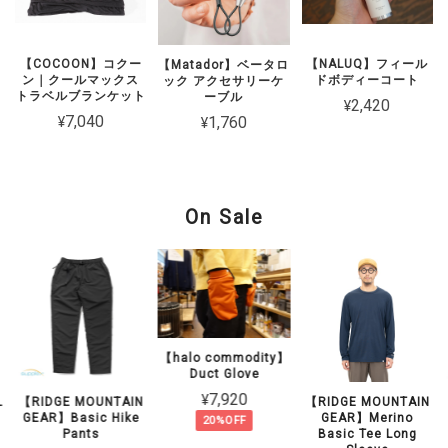
【COCOON】コクー
【NALUQ】フィール
【Matador】ベータロ
ン｜クールマックス
ドボディーコート
ック アクセサリーケ
トラベルブランケット
ーブル
¥2,420
¥7,040
¥1,760
On Sale
【halo commodity】
Duct Glove
¥7,920
L
【RIDGE MOUNTAIN
【RIDGE MOUNTAIN
GEAR】Basic Hike
GEAR】Merino
20%OFF
Pants
Basic Tee Long