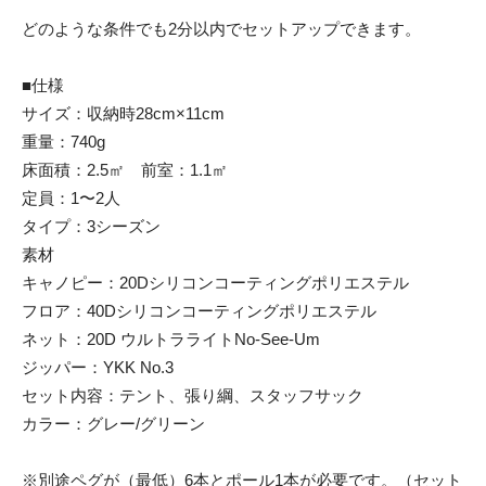
どのような条件でも2分以内でセットアップできます。
■仕様
サイズ：収納時28cm×11cm
重量：740g
床面積：2.5㎡ 前室：1.1㎡
定員：1〜2人
タイプ：3シーズン
素材
キャノピー：20Dシリコンコーティングポリエステル
フロア：40Dシリコンコーティングポリエステル
ネット：20D ウルトラライトNo-See-Um
ジッパー：YKK No.3
セット内容：テント、張り綱、スタッフサック
カラー：グレー/グリーン
※別途ペグが（最低）6本とポール1本が必要です。（セット