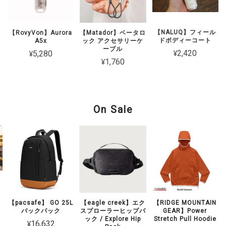
【NALUQ】フィール
【RovyVon】Aurora
【Matador】ベータロ
ドボディーコート
A5x
ック アクセサリーケ
ーブル
¥2,420
¥5,280
¥1,760
On Sale
】
【pacsafe】 GO 25L
【eagle creek】エク
【RIDGE MOUNTAIN
バックパック
スプローラーヒップパ
GEAR】Power
ック / Explore Hip
Stretch Pull Hoodie
¥16,632