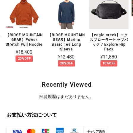
L
【RIDGE MOUNTAIN
【RIDGE MOUNTAIN
【eagle creek】エク
GEAR】Power
GEAR】Merino
スプローラーヒップパ
Stretch Pull Hoodie
Basic Tee Long
ック / Explore Hip
Sleeve
Pack
¥18,400
¥12,480
¥11,880
20%OFF
20%OFF
10%OFF
Recently Viewed
閲覧履歴はまだありません。
お支払い方法について
キャリア決済