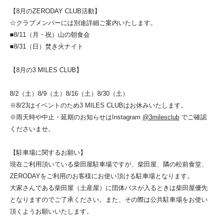
【8月のZERODAY CLUB活動】
☆クラブメンバーには別途詳細ご案内いたします。
■8/11（月・祝）山の朝食会
■8/31（日）焚き火ナイト
【8月の3 MILES CLUB】
8/2（土）8/9（
土）8/16（土）8/30（土）
※8/23はイベントのため3 MILES CLUBはお休みいたします。
※雨天時や中止・延期のお知らせはInstagram
@3milesclub
でご確認
くださいませ。
【駐車場に関するお願い】
現在ご利用頂いている柴田屋駐車場ですが、柴田屋、隣の松前食堂、
ZERODAYをご利用のお客様にお使い頂ける駐車場となります。
大家さんである柴田屋（土産屋）に団体バスが入るときは柴田屋優先
となりますのでご了承ください。また、その際は公共駐車場をお使い
頂くようお願いいたします。