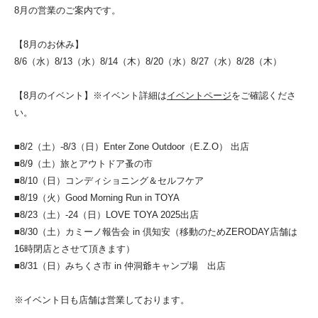
8月の営業のご案内です。
【8月のお休み】
8/6（水）8/13（水）8/14（木）8/20（水）8/27（水）8/28（木）
【8月のイベント】※イベント詳細は
イベントページ
をご確認くださ
い。
■8/2（土）-8/3（日）Enter Zone Outdoor（E.Z.O） 出店
■8/9（土）旅とアウトドア蚤の市
■8/10（日）コンディショニング＆セルフケア
■8/19（火）Good Morning Run in TOYA
■8/23（土）-24（日）LOVE TOYA 2025出店
■8/30（土）カミーノ報告会 in 倶知安（移動のためZERODAY店舗は
16時閉店とさせて頂きます）
■8/31（日）みちくさ市 in 仲洞爺キャンプ場 出店
※イベント日も店舗は営業しております。